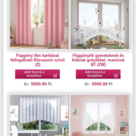
Függöny fém karikával
Függönyök gyerekeknek és
fellógatható Rózsaszín színű
fiúknak golyókkal, masnival
(Z)
BT (ZW)
Add hozzá a
Add hozzá a
kosárhoz
kosárhoz
5900.00
5500.00
Ft
Ft
Ár:
Ár: