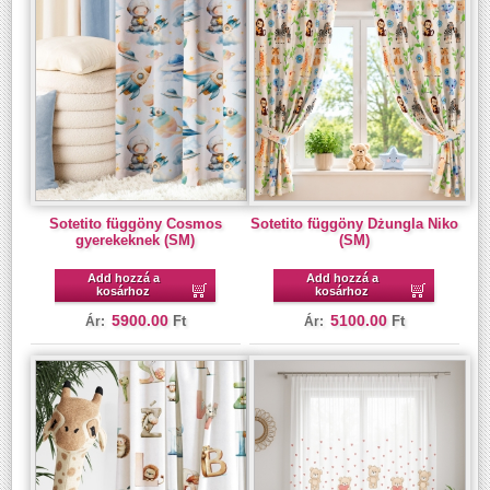
Sotetito függöny Cosmos
Sotetito függöny Dżungla Niko
gyerekeknek (SM)
(SM)
Add hozzá a
Add hozzá a
kosárhoz
kosárhoz
5900.00
5100.00
Ft
Ft
Ár:
Ár: