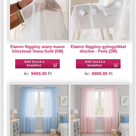
Etamin függöny arany masni
Etamin függöny gyöngyökkel
hímzéssel Siena Gold (SM)
díszítve - Perla (ZM)
Add hozzá a
Add hozzá a
kosárhoz
kosárhoz
9400.00
6900.00
Ft
Ft
Ár:
Ár: