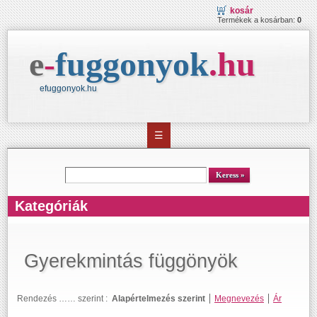
kosár
Termékek a kosárban:
0
e
-
fuggonyok
.
hu
efuggonyok.hu
☰
kereső
Keress
Kategóriák
Gyerekmintás függönyök
Rendezés …… szerint :
Alapértelmezés szerint
Megnevezés
Ár