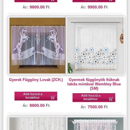
9800.00
9900.00
Ft
Ft
Ár:
Ár:
Gyerek Függöny Lovak (ZCH.)
Gyermek függönyök fiúknak
labda mintával Wembley Blue
(SM)
Add hozzá a
Add hozzá a
kosárhoz
kosárhoz
8800.00
Ft
Ár:
7500.00
Ft
Ár: