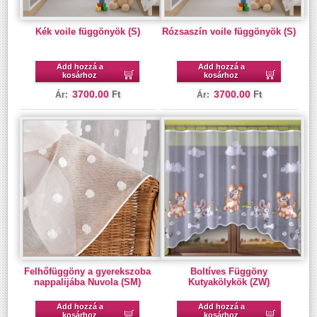
Kék voile függönyök (S)
Rózsaszín voile függönyök (S)
Add hozzá a
Add hozzá a
kosárhoz
kosárhoz
3700.00
3700.00
Ft
Ft
Ár:
Ár:
Felhőfüggöny a gyerekszoba
Boltíves Függöny
nappalijába Nuvola (SM)
Kutyakölykök (ZW)
Add hozzá a
Add hozzá a
kosárhoz
kosárhoz