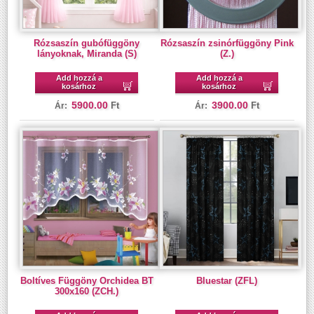
Rózsaszín gubófüggöny
Rózsaszín zsinórfüggöny Pink
lányoknak, Miranda (S)
(Z.)
Add hozzá a
Add hozzá a
kosárhoz
kosárhoz
5900.00
3900.00
Ft
Ft
Ár:
Ár:
Boltíves Függöny Orchidea BT
Bluestar (ZFL)
300x160 (ZCH.)