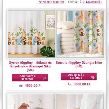
1
Nézd meg mindent
Oldalak:
2
Következő »
Gyerek függöny – fiúknak és
Sotetito függöny Dżungla Niko
lányoknak – Dzsungel Niko
(SM)
(SM)
Add hozzá a
Add hozzá a
kosárhoz
kosárhoz
5900.00
Ft
Ár:
4800.00
Ft
Ár: