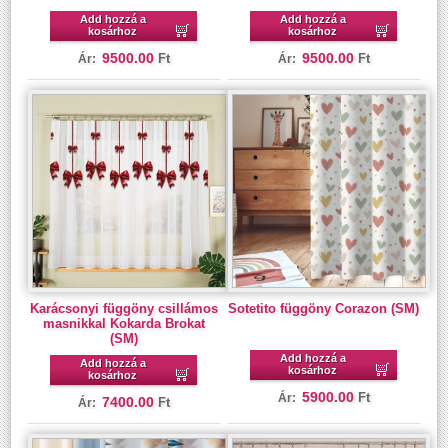
Add hozzá a
Add hozzá a
kosárhoz
kosárhoz
9500.00
9500.00
Ft
Ft
Ár:
Ár:
Karácsonyi függöny csillámos
Sotetito függöny Corazon (SM)
masnikkal Kokarda Brokat
(SM)
Add hozzá a
Add hozzá a
kosárhoz
kosárhoz
5900.00
Ft
Ár:
7400.00
Ft
Ár: