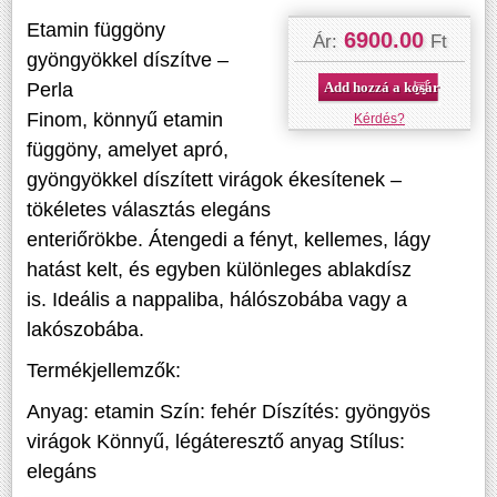
Etamin függöny
6900.00
Ár:
Ft
gyöngyökkel díszítve –
Add hozzá a kosárhoz
Perla
Finom, könnyű etamin
Kérdés?
függöny, amelyet apró,
gyöngyökkel díszített virágok ékesítenek –
tökéletes választás elegáns
enteriőrökbe. Átengedi a fényt, kellemes, lágy
hatást kelt, és egyben különleges ablakdísz
is. Ideális a nappaliba, hálószobába vagy a
lakószobába.
Termékjellemzők:
Anyag: etamin Szín: fehér Díszítés: gyöngyös
virágok Könnyű, légáteresztő anyag Stílus:
elegáns