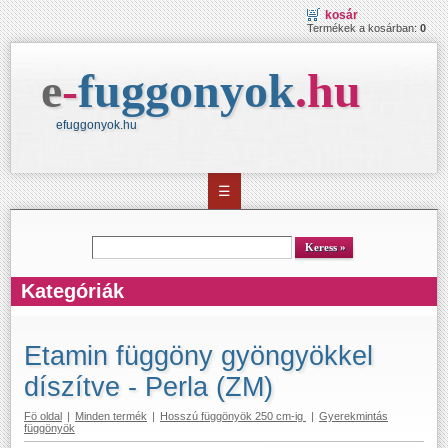
kosár
Termékek a kosárban:
0
e
-
fuggonyok
.
hu
efuggonyok.hu
☰
kereső
Keress
Kategóriák
Etamin függöny gyöngyökkel
díszítve - Perla (ZM)
Fö oldal
|
Minden termék
|
Hosszú függönyök 250 cm-ig
|
Gyerekmintás
függönyök