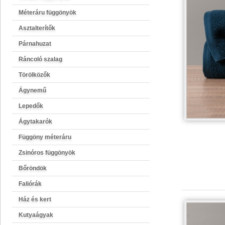
Méteráru függönyök
Asztalterítők
Párnahuzat
Ráncoló szalag
Törölközők
Ágynemű
Lepedők
Ágytakarók
Függöny méteráru
Zsinóros függönyök
Bőröndök
Faliórák
Ház és kert
Kutyaágyak