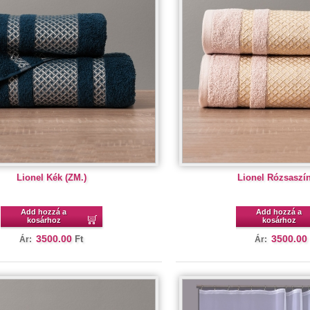
Lionel Kék (ZM.)
Lionel Rózsaszín
Add hozzá a
Add hozzá a
kosárhoz
kosárhoz
3500.00
3500.00
Ft
Ár:
Ár: