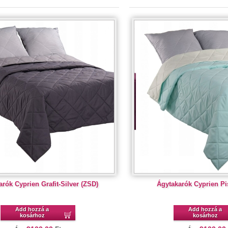
rók Cyprien Grafit-Silver (ZSD)
Ágytakarók Cyprien Pi
Add hozzá a
Add hozzá a
kosárhoz
kosárhoz