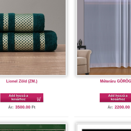
Lionel Zöld (ZM.)
Méteráru GÖRÖ
Add hozzá a
Add hozzá a
kosárhoz
kosárhoz
3500.00
2200.00
Ft
Ár:
Ár: