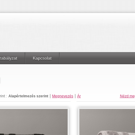
zabályzat
Kapcsolat
l
nt :
Alapértelmezés szerint
Megnevezés
Ár
Nézd me