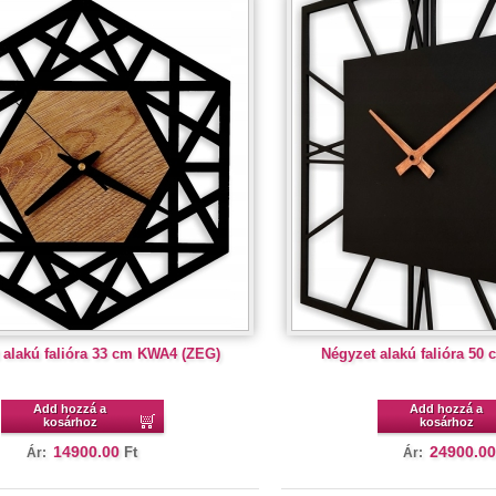
 alakú falióra 33 cm KWA4 (ZEG)
Négyzet alakú falióra 50
Add hozzá a
Add hozzá a
kosárhoz
kosárhoz
14900.00
24900.00
Ft
Ár:
Ár: