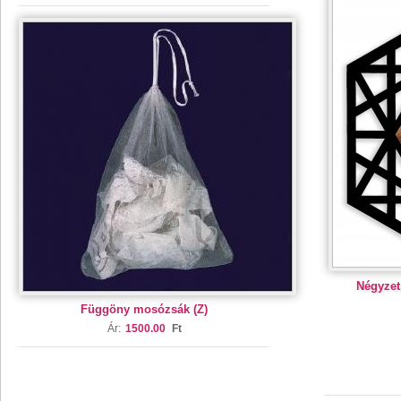
Négyzet
Függöny mosózsák (Z)
Ár:
1500.00
Ft