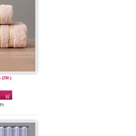
 (ZM.)
Ft