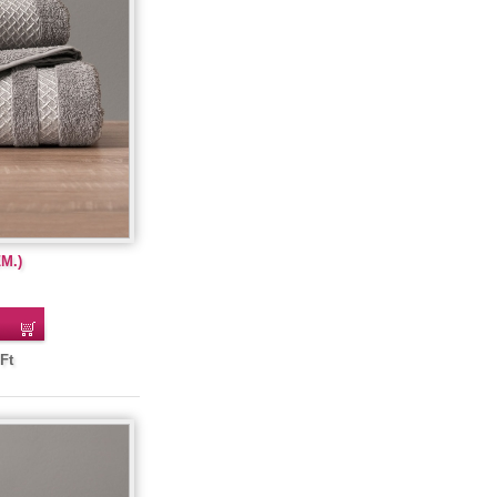
ZM.)
Ft