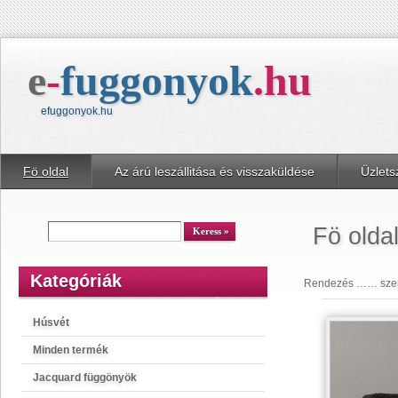
e
-
fuggonyok
.
hu
efuggonyok.hu
Fö oldal
Az árú leszállitása és visszaküldése
Üzlets
kereső
Keress
Fö olda
Kategóriák
Rendezés …… szeri
Húsvét
Minden termék
Jacquard függönyök