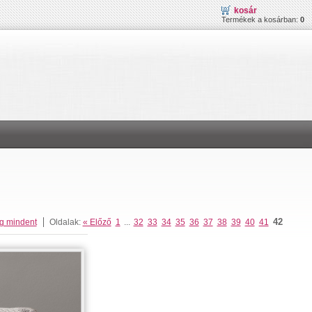
kosár
Termékek a kosárban:
0
42
g mindent
Oldalak:
« Előző
1
...
32
33
34
35
36
37
38
39
40
41