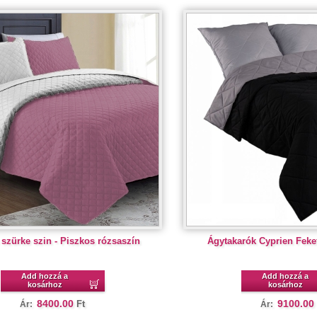
 szürke szin - Piszkos rózsaszín
Ágytakarók Cyprien Feket
Add hozzá a
Add hozzá a
kosárhoz
kosárhoz
8400.00
9100.00
Ft
Ár:
Ár: