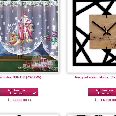
icholas 300x150 (ZWDSW)
Négyzet alakú falióra 33
Add hozzá a
Add hozzá a
kosárhoz
kosárhoz
8900.00
14900.00
Ft
Ár:
Ár: