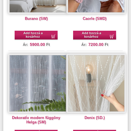
Burano (SW)
Caorle (SMD)
Add hozzá a
Add hozzá a
kosárhoz
kosárhoz
5900.00
7200.00
Ft
Ft
Ár:
Ár:
Dekoratív modern függöny
Denix (SD.)
Helga (SM)