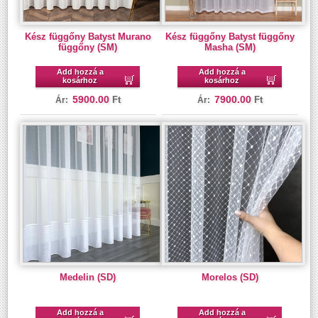
Kész függőny Batyst Murano
Kész függőny Batyst függőny
függőny (SM)
Masha (SM)
Add hozzá a
Add hozzá a
kosárhoz
kosárhoz
5900.00
7900.00
Ft
Ft
Ár:
Ár:
Medelin (SD)
Morelos (SD)
Add hozzá a
Add hozzá a