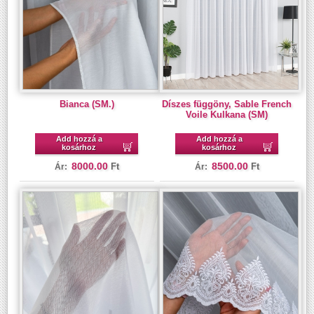
Bianca (SM.)
Díszes függöny, Sable French
Voile Kulkana (SM)
Add hozzá a
Add hozzá a
kosárhoz
kosárhoz
8000.00
8500.00
Ft
Ft
Ár:
Ár: