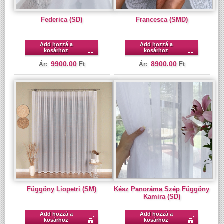
Federica (SD)
Francesca (SMD)
Add hozzá a
Add hozzá a
kosárhoz
kosárhoz
9900.00
8900.00
Ft
Ft
Ár:
Ár:
Függöny Liopetri (SM)
Kész Panoráma Szép Függöny
Kamira (SD)
Add hozzá a
Add hozzá a
kosárhoz
kosárhoz