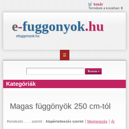
kosár
Termékek a kosárban:
0
e
-
fuggonyok
.
hu
efuggonyok.hu
☰
kereső
Keress
Kategóriák
Magas függönyök 250 cm-tól
Rendezés …… szerint :
Alapértelmezés szerint
Megnevezés
Ár