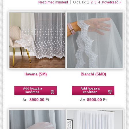
1
Nézd meg mindent
Oldalak:
2
3
4
Következő »
Havana (SM)
Bianchi (SMD)
Add hozzá a
Add hozzá a
kosárhoz
kosárhoz
8900.00
8900.00
Ft
Ft
Ár:
Ár: