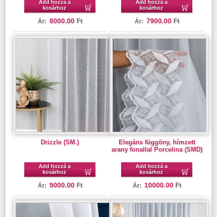
Add hozzá a
Add hozzá a
kosárhoz
kosárhoz
8000.00
7900.00
Ft
Ft
Ár:
Ár:
Drizzle (SM.)
Elegáns függöny, hímzett
arany fonallal Porcelina (SMD)
Add hozzá a
Add hozzá a
kosárhoz
kosárhoz
9000.00
10000.00
Ft
Ft
Ár:
Ár: