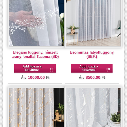
Elegáns függöny, hímzett
Esomintas fatyolfuggony
arany fonallal Tacoma (SD)
(SEF.)
Add hozzá a
Add hozzá a
kosárhoz
kosárhoz
10000.00
8500.00
Ft
Ft
Ár:
Ár: