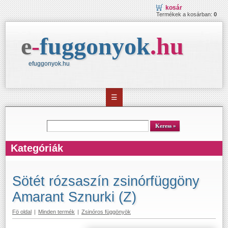
kosár
Termékek a kosárban:
0
e
-
fuggonyok
.
hu
efuggonyok.hu
☰
kereső
Keress
Kategóriák
Sötét rózsaszín zsinórfüggöny
Amarant Sznurki (Z)
Fö oldal
|
Minden termék
|
Zsinóros függönyök