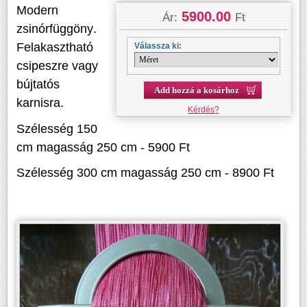
Modern
5900.00
Ár:
Ft
zsinórfüggöny.
Felakasztható
Válassza ki:
csipeszre vagy
bújtatós
Add hozzá a kosárhoz
karnisra.
Kérdés?
Szélesség 150
cm magasság 250 cm - 5900 Ft
Szélesség 300 cm magasság 250 cm - 8900 Ft