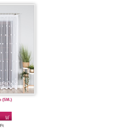
 (SM.)
Ft