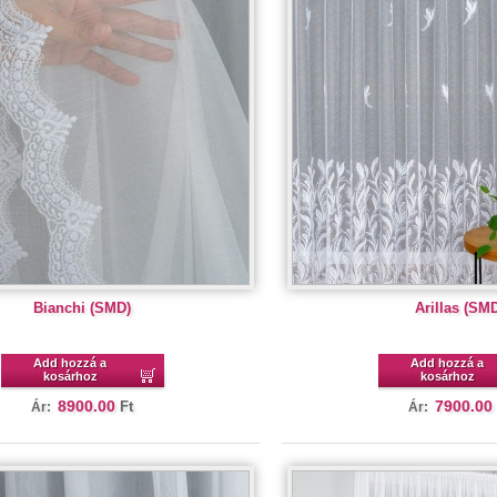
Bianchi (SMD)
Arillas (SM
Add hozzá a
Add hozzá a
kosárhoz
kosárhoz
8900.00
7900.00
Ft
Ár:
Ár: