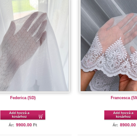
Federica (SD)
Francesca (S
Add hozzá a
Add hozzá a
kosárhoz
kosárhoz
9900.00
8900.00
Ft
Ár:
Ár: