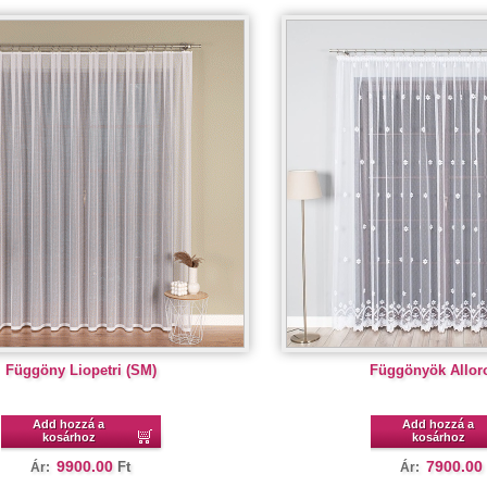
Függöny Liopetri (SM)
Függönyök Alloro
Add hozzá a
Add hozzá a
kosárhoz
kosárhoz
9900.00
7900.00
Ft
Ár:
Ár: