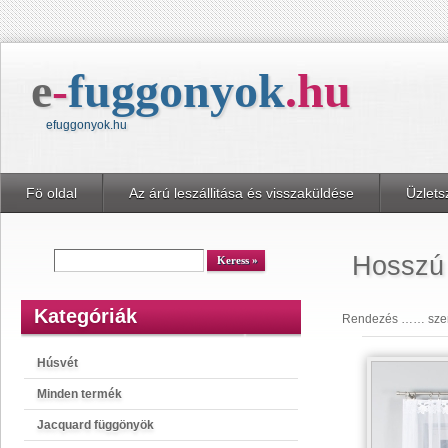
e
-
fuggonyok
.
hu
efuggonyok.hu
Fö oldal
Az árú leszállitása és visszaküldése
Üzlets
kereső
Keress
Hosszú 
Kategóriák
Rendezés …… szeri
Húsvét
Minden termék
Jacquard függönyök