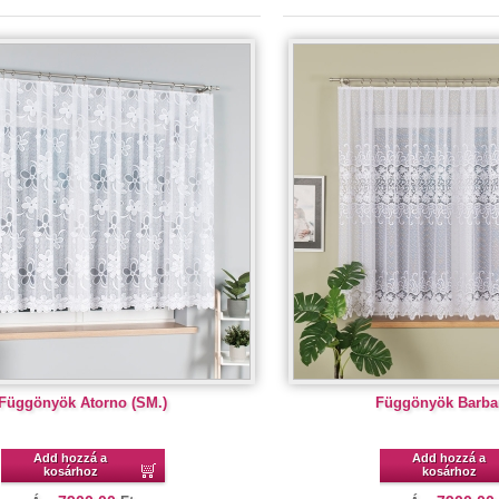
Függönyök Atorno (SM.)
Függönyök Barba
Add hozzá a
Add hozzá a
kosárhoz
kosárhoz