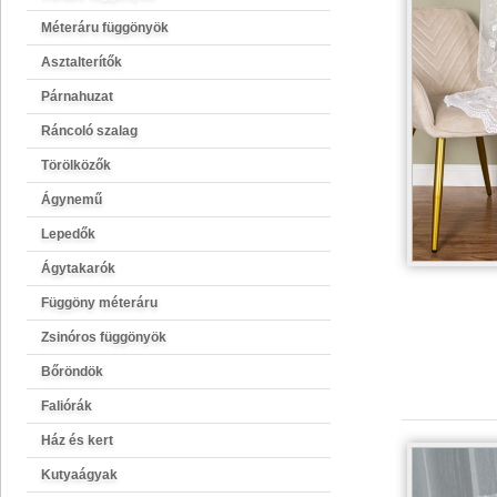
Méteráru függönyök
Asztalterítők
Párnahuzat
Ráncoló szalag
Törölközők
Ágynemű
Lepedők
Ágytakarók
Függöny méteráru
Zsinóros függönyök
Bőröndök
Faliórák
Ház és kert
Kutyaágyak