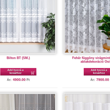
Bilton BT (SM.)
Fehér függöny virágmint
ablakdekoráció Osi
Add hozzá a
Add hozzá a
kosárhoz
kosárhoz
4900.00
7900.00
Ft
Ár:
Ár: