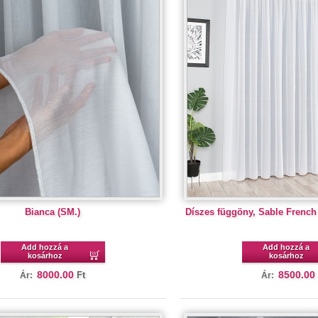
Bianca (SM.)
Díszes függöny, Sable French
Add hozzá a
Add hozzá a
kosárhoz
kosárhoz
8000.00
8500.00
Ft
Ár:
Ár: