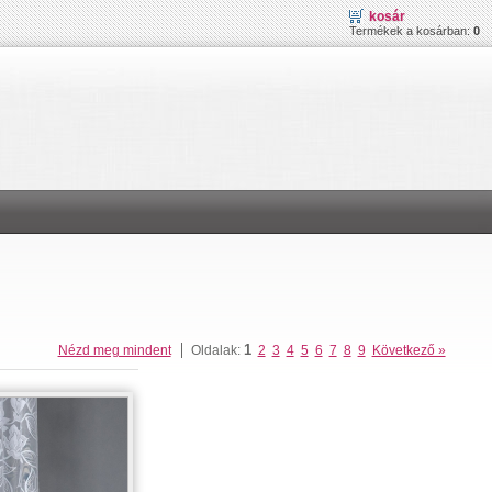
kosár
Termékek a kosárban:
0
1
Nézd meg mindent
Oldalak:
2
3
4
5
6
7
8
9
Következő »