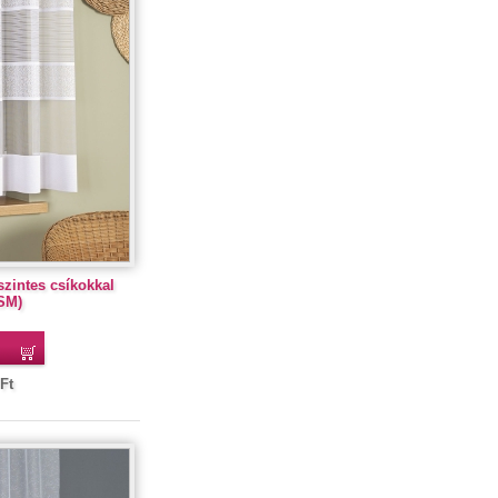
szintes csíkokkal
SM)
Ft