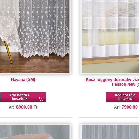
Havana (SM)
Kész függöny dekoratív víz
Passos New (
Add hozzá a
Add hozzá a
kosárhoz
kosárhoz
8900.00
7900.00
Ft
Ár:
Ár: