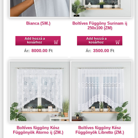
Bianca (SM.)
Boltíves Függöny Surinam ij
250x100 (ZM)
Add hozzá a
Add hozzá a
kosárhoz
kosárhoz
8000.00
3500.00
Ft
Ft
Ár:
Ár:
Boltíves függöny Kész
Boltíves függöny Kész
Függönyök Atorno ij (ZM.)
Függönyök Libretto (ZM.)