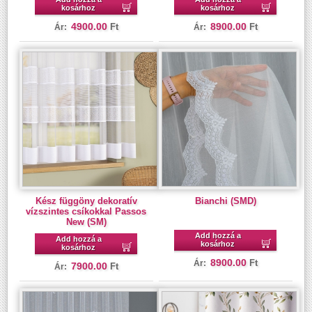
kosárhoz
kosárhoz
4900.00
8900.00
Ft
Ft
Ár:
Ár:
Kész függöny dekoratív
Bianchi (SMD)
vízszintes csíkokkal Passos
New (SM)
Add hozzá a
Add hozzá a
kosárhoz
kosárhoz
8900.00
Ft
Ár:
7900.00
Ft
Ár: