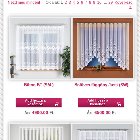
1
Nézd meg mindent
Oldalak:
2
3
4
5
6
7
8
9
10
...
29
Következő
»
Bilton BT (SM.)
Boltíves függöny Justi (SW)
Add hozzá a
Add hozzá a
kosárhoz
kosárhoz
4900.00
6500.00
Ft
Ft
Ár:
Ár: