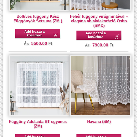
Boltíves függöny Kész
Fehér függöny virágmintával –
Függönyök Setsuna (ZM.)
elegáns ablakdekoráció Osito
(SMD)
Add hozzá a
Add hozzá a
kosárhoz
kosárhoz
5500.00
Ft
Ár:
7900.00
Ft
Ár:
Függöny Adelaida BT egyenes
Havana (SM)
(ZM)
Add hozzá a
Add hozzá a