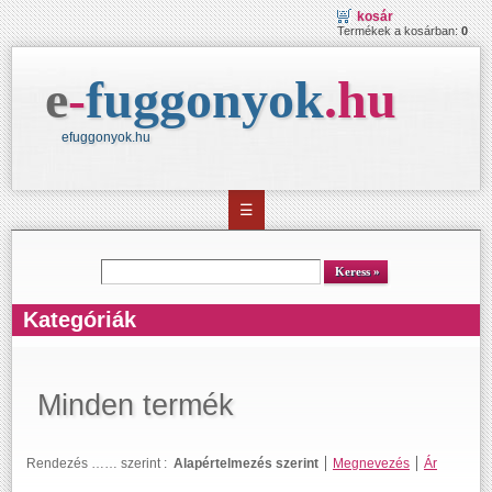
kosár
Termékek a kosárban:
0
e
-
fuggonyok
.
hu
efuggonyok.hu
☰
kereső
Keress
Kategóriák
Minden termék
Rendezés …… szerint :
Alapértelmezés szerint
Megnevezés
Ár