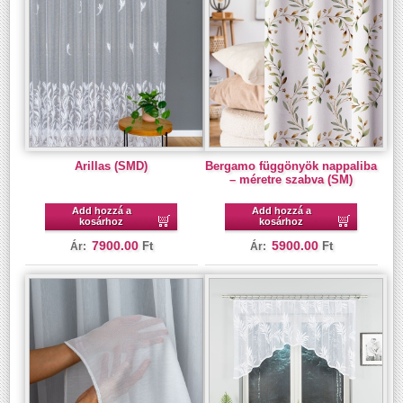
Arillas (SMD)
Bergamo függönyök nappaliba
– méretre szabva (SM)
Add hozzá a
Add hozzá a
kosárhoz
kosárhoz
7900.00
5900.00
Ft
Ft
Ár:
Ár: