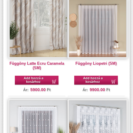
Függöny Latte Ecru Caramela
Függöny Liopetri (SM)
(SM)
Add hozzá a
Add hozzá a
kosárhoz
kosárhoz
5900.00
9900.00
Ft
Ft
Ár:
Ár: