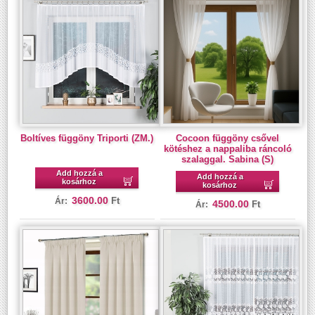
Boltíves függöny Triporti (ZM.)
Cocoon függöny csővel
kötéshez a nappaliba ráncoló
szalaggal. Sabina (S)
Add hozzá a
Add hozzá a
kosárhoz
kosárhoz
3600.00
Ft
Ár:
4500.00
Ft
Ár: