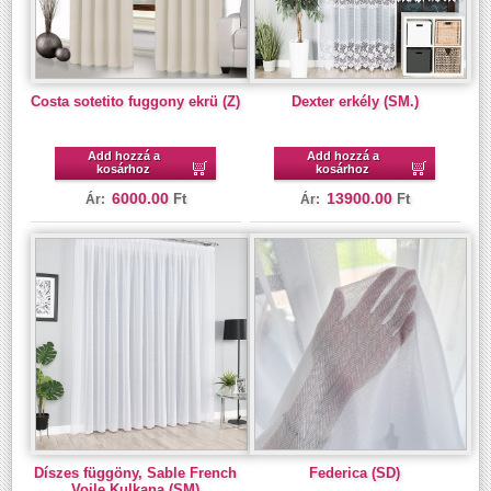
Costa sotetito fuggony ekrü (Z)
Dexter erkély (SM.)
Add hozzá a
Add hozzá a
kosárhoz
kosárhoz
6000.00
13900.00
Ft
Ft
Ár:
Ár:
Díszes függöny, Sable French
Federica (SD)
Voile Kulkana (SM)