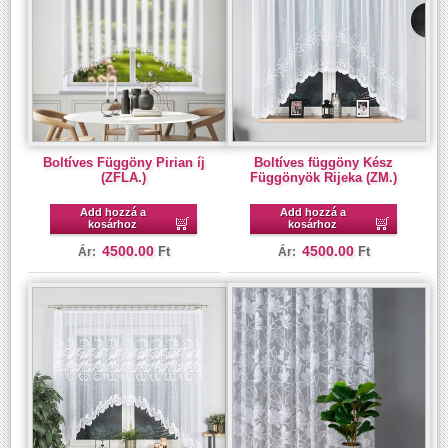
Boltíves Függöny Pirian íj
Boltíves függöny Kész
(ZFLA.)
Függönyök Rijeka (ZM.)
Add hozzá a
Add hozzá a
kosárhoz
kosárhoz
4500.00
4500.00
Ft
Ft
Ár:
Ár: