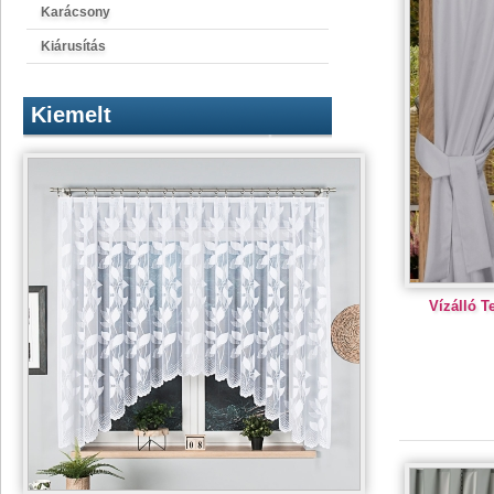
Karácsony
Kiárusítás
Kiemelt
Vízálló T