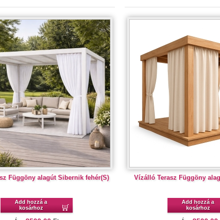
asz Függöny alagút Sibernik fehér(S)
Vízálló Terasz Függöny alag
Add hozzá a
Add hozzá a
kosárhoz
kosárhoz