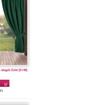
 alagút Zold (S+W)
Ft