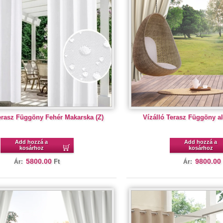
erasz Függöny Fehér Makarska (Z)
Vízálló Terasz Függöny a
Add hozzá a
Add hozzá a
kosárhoz
kosárhoz
5800.00
9800.00
Ft
Ár:
Ár: