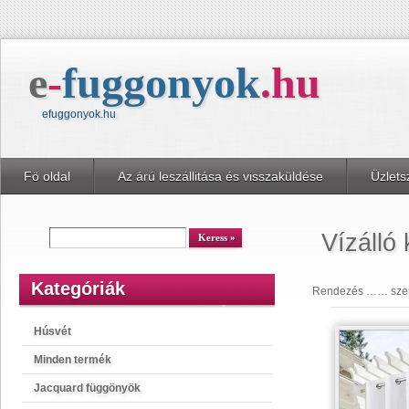
e
-
fuggonyok
.
hu
efuggonyok.hu
Fö oldal
Az árú leszállitása és visszaküldése
Üzlets
kereső
Keress
Vízálló 
Kategóriák
Rendezés …… szeri
Húsvét
Minden termék
Jacquard függönyök