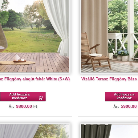
sz Függöny alagút fehér White (S+W)
Vízálló Terasz Függöny Bézs 
Add hozzá a
Add hozzá a
kosárhoz
kosárhoz
9800.00
5900.00
Ft
Ár:
Ár: