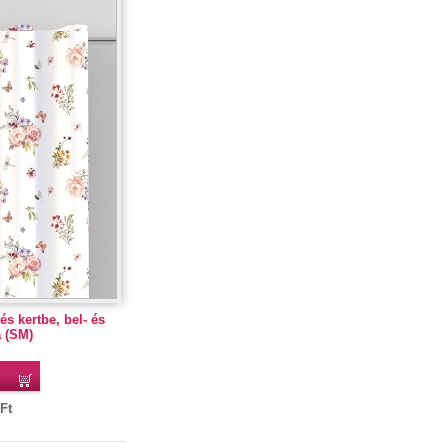
s kertbe, bel- és
a (SM)
Ft