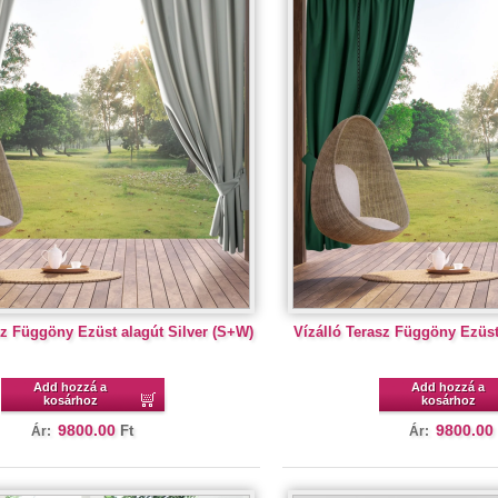
sz Függöny Ezüst alagút Silver (S+W)
Vízálló Terasz Függöny Ezüst
Add hozzá a
Add hozzá a
kosárhoz
kosárhoz
9800.00
9800.00
Ft
Ár:
Ár: