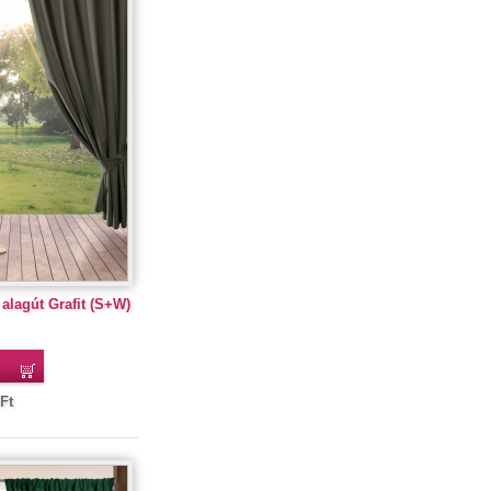
alagút Grafit (S+W)
Ft