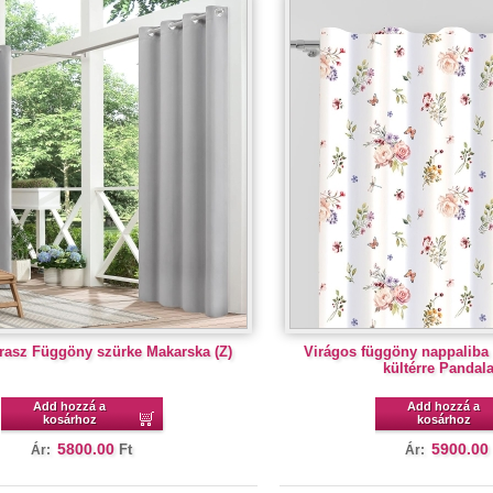
erasz Függöny szürke Makarska (Z)
Virágos függöny nappaliba é
kültérre Pandal
Add hozzá a
Add hozzá a
kosárhoz
kosárhoz
5800.00
5900.00
Ft
Ár:
Ár: