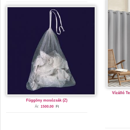
Vízálló T
Függöny mosózsák (Z)
Ár:
1500.00
Ft