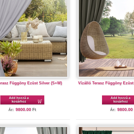
erasz Függöny Ezüst Silver (S+W)
Vízálló Terasz Függöny Ezüst 
Add hozzá a
Add hozzá a
kosárhoz
kosárhoz
9800.00
9800.00
Ft
Ár:
Ár: