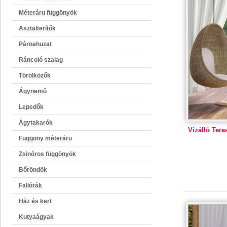
Méteráru függönyök
Asztalterítők
Párnahuzat
Ráncoló szalag
Törölközők
Ágynemű
Lepedők
Ágytakarók
Vízálló Tera
Függöny méteráru
Zsinóros függönyök
Bőröndök
Faliórák
Ház és kert
Kutyaágyak