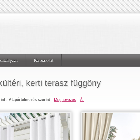
zabályzat
Kapcsolat
kültéri, kerti terasz függöny
nt :
Alapértelmezés szerint
Megnevezés
Ár