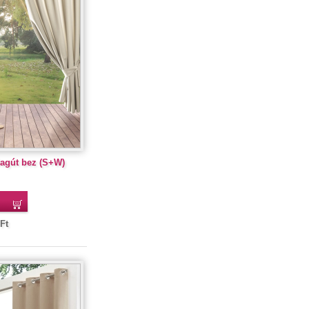
lagút bez (S+W)
Ft