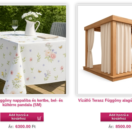
ggöny nappaliba és kertbe, bel- és
Vízálló Terasz Függöny alagút
kültérre pandala (SM)
Add hozzá a
Add hozzá a
kosárhoz
kosárhoz
6300.00
8500.00
Ft
Ár:
Ár: