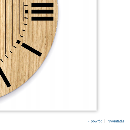
« powrót
Nyomtatás