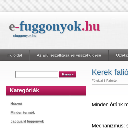
e
-
fuggonyok
.
hu
efuggonyok.hu
Fö oldal
Az árú leszállitása és visszaküldése
Üzlets
Kerek fal
kereső
Keress
Fö oldal
|
Faliórák
Kategóriák
Húsvét
Minden óránk m
Minden termék
Jacquard függönyök
Mechanizmus: 