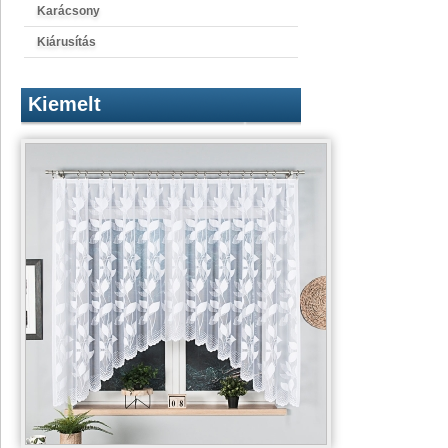
Karácsony
Kiárusítás
Kiemelt