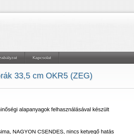
zabályzat
Kapcsolat
iórák 33,5 cm OKR5 (ZEG)
inőségi alapanyagok felhasználásával készült
sima, NAGYON CSENDES, nincs ketyegő hatás