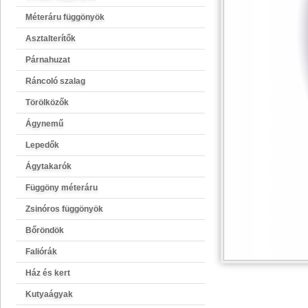
Méteráru függönyök
Asztalterítők
Párnahuzat
Ráncoló szalag
Törölközők
Ágynemű
Lepedők
Ágytakarók
Függöny méteráru
Zsinóros függönyök
Bőröndök
Faliórák
Ház és kert
Kutyaágyak