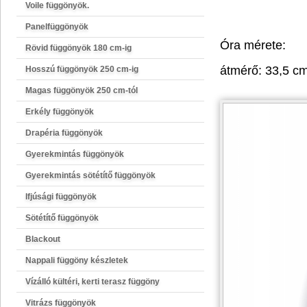
Voile függönyök.
Panelfüggönyök
Óra mérete:
Rövid függönyök 180 cm-ig
átmérő: 33,5 c
Hosszú függönyök 250 cm-ig
Magas függönyök 250 cm-tól
Erkély függönyök
Drapéria függönyök
Gyerekmintás függönyök
Gyerekmintás sötétítő függönyök
Ifjúsági függönyök
Sötétítő függönyök
Blackout
Nappali függöny készletek
Vízálló kültéri, kerti terasz függöny
Vitrázs függönyök