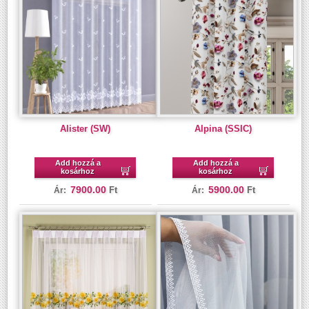
Alister (SW)
Alpina (SSIC)
Add hozzá a
Add hozzá a
kosárhoz
kosárhoz
7900.00
5900.00
Ft
Ft
Ár:
Ár: