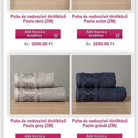
Puha és nedvszívó törölköző
Puha és nedvszívó törölköző
Paola ekrü (ZM)
Paola ezüst (ZM)
Add hozzá a
Add hozzá a
kosárhoz
kosárhoz
3200.00
3200.00
Ft
Ft
Ár:
Ár:
Puha és nedvszívó törölköző
Puha és nedvszívó törölköző
Paola grey (ZM)
Paola gránát (ZM)
Add hozzá a
Add hozzá a