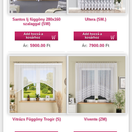
Santos Ij függöny 280x160
Ultera (SM.)
szalaggal (SW)
Add hozzá a
Add hozzá a
kosárhoz
kosárhoz
5900.00
7900.00
Ft
Ft
Ár:
Ár:
Vitrázs Függöny Trogir (S)
Vivente (ZM)