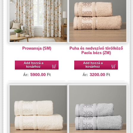
Prowansja (SM)
Puha és nedvszívó törölköző
Paola bézs (ZM)
Add hozzá a
Add hozzá a
kosárhoz
kosárhoz
5900.00
3200.00
Ft
Ft
Ár:
Ár: