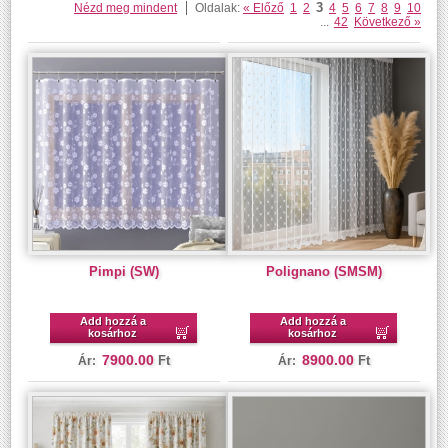
3
Nézd meg mindent
Oldalak:
« Előző
1
2
4
5
6
7
8
9
10
...
42
Következő »
Pimpi (SW)
Polignano (SMSM)
Add hozzá a
Add hozzá a
kosárhoz
kosárhoz
7900.00
8900.00
Ft
Ft
Ár:
Ár: