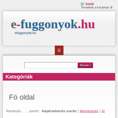
kosár
Termékek a kosárban:
0
e
-
fuggonyok
.
hu
efuggonyok.hu
☰
kereső
Keress
Kategóriák
Fö oldal
Rendezés …… szerint :
Alapértelmezés szerint
Megnevezés
Ár