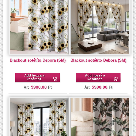
Blackout sotétíto Debora (SM)
Blackout sotétíto Debora (SM)
Add hozzá a
Add hozzá a
kosárhoz
kosárhoz
5900.00
5900.00
Ft
Ft
Ár:
Ár: