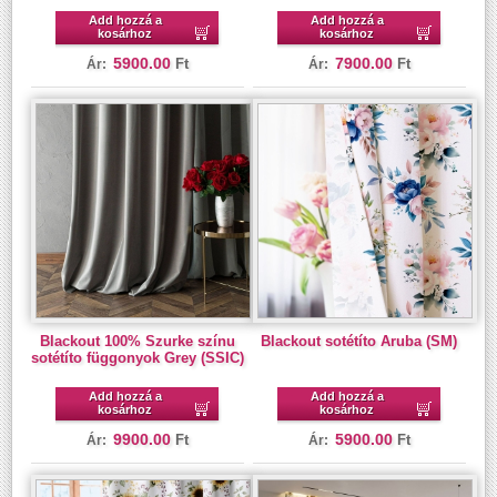
Add hozzá a
Add hozzá a
kosárhoz
kosárhoz
5900.00
7900.00
Ft
Ft
Ár:
Ár:
Blackout 100% Szurke színu
Blackout sotétíto Aruba (SM)
sotétíto függonyok Grey (SSIC)
Add hozzá a
Add hozzá a
kosárhoz
kosárhoz
9900.00
5900.00
Ft
Ft
Ár:
Ár: