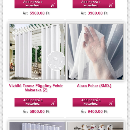
Add hozzá a
Add hozzá a
kosárhoz
kosárhoz
5500.00
3900.00
Ft
Ft
Ár:
Ár:
Vízálló Terasz Függöny Fehér
Alaxa Feher (SMD.)
Makarska (Z)
Add hozzá a
Add hozzá a
kosárhoz
kosárhoz
5800.00
9400.00
Ft
Ft
Ár:
Ár: